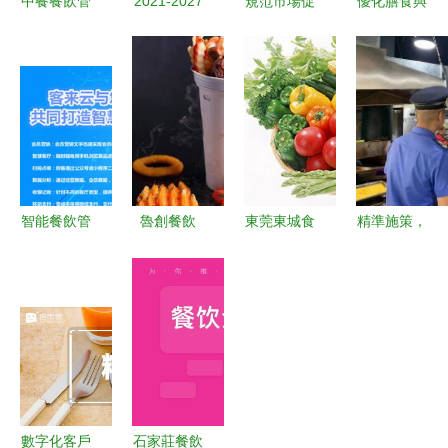
中餐餐飲管
2021-2027
規范市場促
優化膳食與
理系統 數
年中國餐飲
發展 成都
餐飲管理
字化賦能傳
管理軟件行
出臺方便火
打造高效、
統餐飲服務
業前景研究
鍋生產審查
健康、可持
新篇章
與市場調查
新規，餐飲
續的餐飲服
預測報告
服務企業必
務體系
須申請生產
許可證
智能餐飲管
魯創餐飲
東莞東城食
精準施策，
理系統 破
以深厚企業
堂蔬菜配送
長效治理
解餐飲行業
實力鑄就卓
服務 專業
構建餐飲油
服務痛點的
越餐飲服務
與安全的餐
煙污染防治
數字化利器
飲保障
新格局
數字化客戶
石家莊餐飲