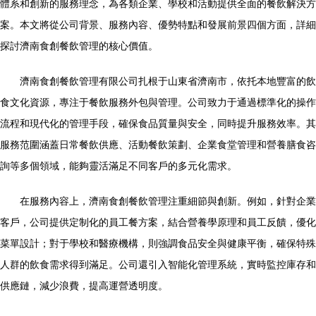
體系和創新的服務理念，為各類企業、學校和活動提供全面的餐飲解決方
案。本文將從公司背景、服務內容、優勢特點和發展前景四個方面，詳細
探討濟南食創餐飲管理的核心價值。
濟南食創餐飲管理有限公司扎根于山東省濟南市，依托本地豐富的飲
食文化資源，專注于餐飲服務外包與管理。公司致力于通過標準化的操作
流程和現代化的管理手段，確保食品質量與安全，同時提升服務效率。其
服務范圍涵蓋日常餐飲供應、活動餐飲策劃、企業食堂管理和營養膳食咨
詢等多個領域，能夠靈活滿足不同客戶的多元化需求。
在服務內容上，濟南食創餐飲管理注重細節與創新。例如，針對企業
客戶，公司提供定制化的員工餐方案，結合營養學原理和員工反饋，優化
菜單設計；對于學校和醫療機構，則強調食品安全與健康平衡，確保特殊
人群的飲食需求得到滿足。公司還引入智能化管理系統，實時監控庫存和
供應鏈，減少浪費，提高運營透明度。