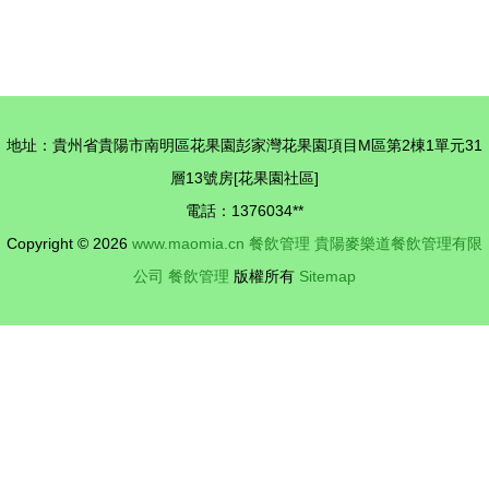
體驗雙輪驅
管理培訓指
動 餐飲管
南 如何選
理如何潮出
擇優質培訓
圈
班與提升服
地址：貴州省貴陽市南明區花果園彭家灣花果園項目M區第2棟1單元31
務水平
層13號房[花果園社區]
電話：1376034**
Copyright © 2026
www.maomia.cn
餐飲管理
貴陽麥樂道餐飲管理有限
公司
餐飲管理
版權所有
Sitemap