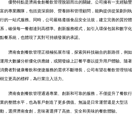
優勢特點是濟南食創餐飲管理脫穎而出的關鍵。公司擁有一支經驗豐
富的專業團隊，包括資深廚師、營養師和管理顧問，能夠提供從策劃到執
行的一站式服務。同時，公司嚴格遵循食品安全法規，建立完善的質控體
系，確保每一餐都達到高標準。創新服務模式，如引入環保包裝和數字化
點餐系統，也體現了其對可持續發展的承諾。
濟南食創餐飲管理正積極拓展市場，探索與科技融合的新路徑，例如
運用大數據分析優化供應鏈，或開發線上訂餐平臺以提升用戶體驗。隨著
消費者對健康餐飲和便捷服務的需求不斷增長，公司有望在餐飲管理領域
樹立更高的標桿，為行業注入活力。
濟南食創餐飲管理通過專業、創新和可靠的服務，不僅提升了餐飲行
業的整體水平，也為客戶創造了更多價值。無論是日常運營還是大型活
動，選擇濟南食創，意味著選擇了高效、安全和美味的餐飲體驗。